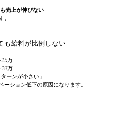
も売上が伸びない
す。
ても給料が比例しない
料25万
料28万
リターンが小さい」
ベーション低下の原因になります。