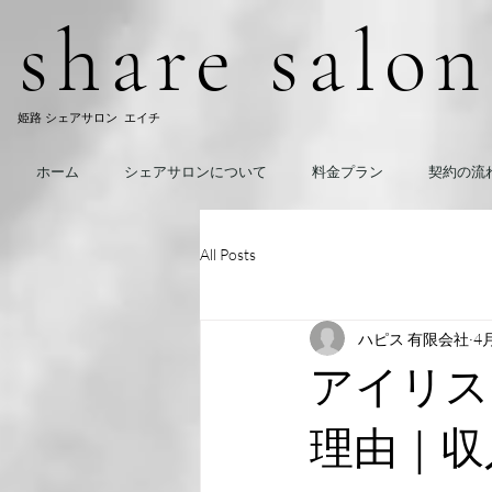
​share salo
​姫路 シェアサロン エイチ
ホーム
シェアサロンについて
料金プラン
契約の流
All Posts
ハピス 有限会社
4
アイリス
理由｜収