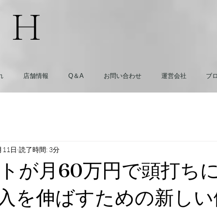
n H
れ
店舗情報
Q＆A
お問い合わせ
運営会社
ブ
月11日
読了時間: 3分
トが月60万円で頭打ち
入を伸ばすための新しい