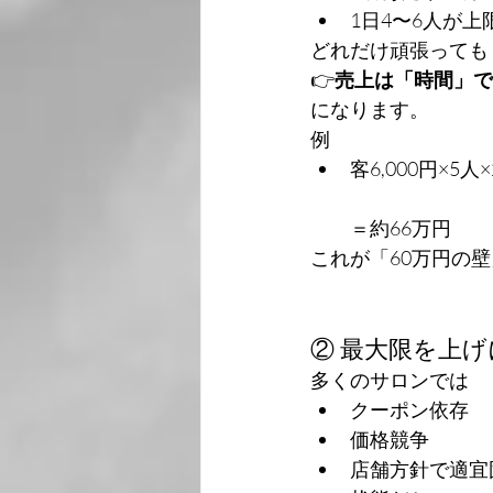
1日4〜6人が上
どれだけ頑張っても
👉
売上は「時間」で
になります。
例
客6,000円×5人
＝約66万円
これが「60万円の
② 最大限を上
多くのサロンでは
クーポン依存
価格競争
店舗方針で適宜